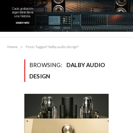
Home
»
Posts Tagged "dalby audio design"
BROWSING:
DALBY AUDIO
DESIGN