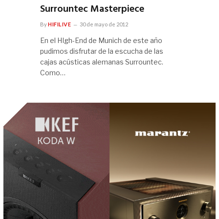
Surrountec Masterpiece
By
HIFILIVE
30 de mayo de 2012
En el HIgh-End de Munich de este año
pudimos disfrutar de la escucha de las
cajas acústicas alemanas Surrountec.
Como…