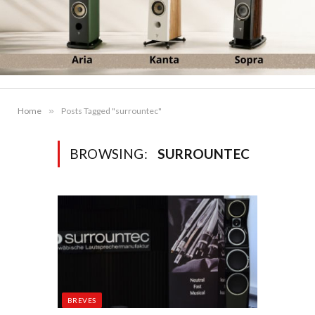
Home
»
Posts Tagged "surrountec"
BROWSING:
SURROUNTEC
BREVES