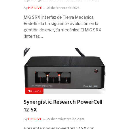
By
HIFILIVE
23 de febrero de 2026
MiG SRX Interfaz de Tierra Mecánica.
Redefinida La siguiente evolución en la
gestión de energía mecánica El MiG SRX
(Interfaz…
NOTICIAS
Synergistic Research PowerCell
12 SX
By
HIFILIVE
27 de noviembre de 2025
Presentamos el PowerCell 12 SX con