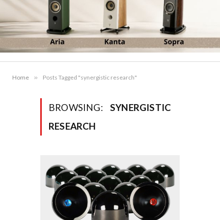
Home
»
Posts Tagged "synergistic research"
BROWSING:
SYNERGISTIC
RESEARCH