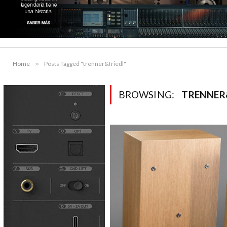
Home
»
Posts Tagged "trenner&friedl"
BROWSING:
TRENNER