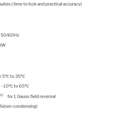
ites ( time to lock and practical accuracy)
V 50/60Hz
20W
re 5℃ to 35℃
e -10℃ to 65℃
10
for 1 Gauss field reversal
%(non-condensing)