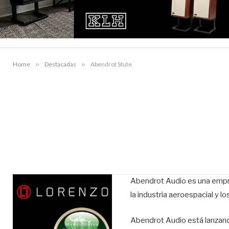
Home
»
Destacadas
»
Abendrot Stute
Abendrot Audio es una empr
la industria aeroespacial y lo
Abendrot Audio está lanzand