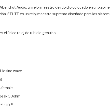
bendrot Audio, un reloj maestro de rubidio colocado en un gabinet
zación. STUTE es un reloj maestro supremo diseñado para los sistem
el único reloj de rubidio genuino.
Hz sine wave
ut
 female
 peak 50ohm
-11
 ±5×10