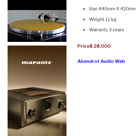
Size 440mm X 420m
Weight 11 kg
Warranty 3 years
Price$ 28,000
Abendrot Audio Web