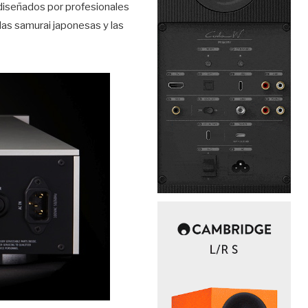
diseñados por profesionales
das samurai japonesas y las