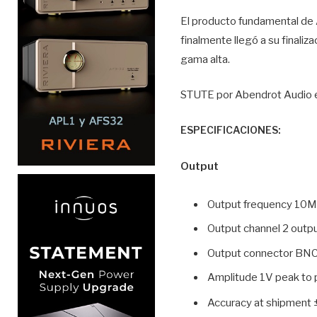
El producto fundamental de A
finalmente llegó a su finali
gama alta.
STUTE por Abendrot Audio es 
ESPECIFICACIONES:
Output
Output frequency 10M
Output channel 2 outp
Output connector BNC
Amplitude 1V peak to
Accuracy at shipment