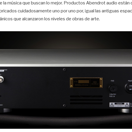
e la música que buscan lo mejor. Productos Abendrot audio están 
abricados cuidadosamente uno por uno por, igual las antiguas espa
ánicos que alcanzaron los niveles de obras de arte.