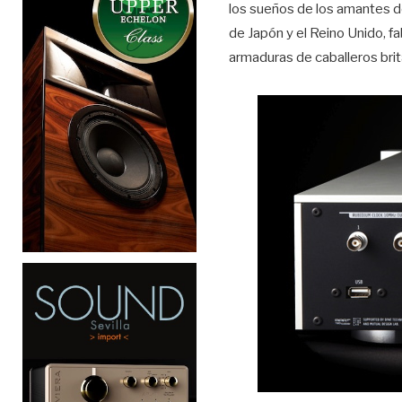
los sueños de los amantes d
de Japón y el Reino Unido, f
armaduras de caballeros brit