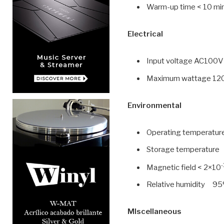
Warm-up time < 10 minu
Electrical
Input voltage AC100
Maximum wattage 1
Environmental
Operating temperatu
Storage temperatur
-
Magnetic field < 2×10
Relative humidity 95
MIscellaneous