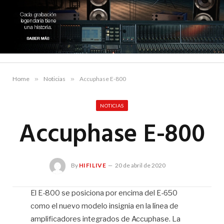
Home
»
Noticias
»
Accuphase E-800
NOTICIAS
Accuphase E-800
By
HIFILIVE
20 de abril de 2020
El E-800 se posiciona por encima del E-650
como el nuevo modelo insignia en la línea de
Hif
amplificadores integrados de Accuphase. La