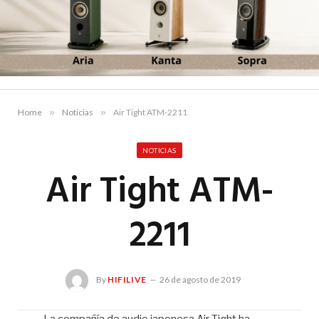
Home
»
Noticias
»
Air Tight ATM-2211
NOTICIAS
Air Tight ATM-
2211
By
HIFILIVE
26 de agosto de 2019