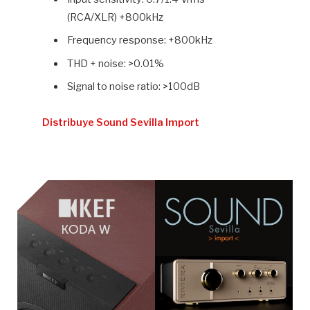
(RCA/XLR) +800kHz
Frequency response: +800kHz
THD + noise: >0.01%
Signal to noise ratio: >100dB
Distribuye Sound Sevilla Import