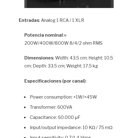
Entradas
: Analog 1 RCA / 1 XLR
Potencia nominal
:≈
200W/400W/800W 8/4/2 ohm RMS
Dimensiones
: Width: 43.5 cm; Height: 10.5
cm; Depth: 33.5 cm; Weight: 17.5 kg
Especificaciones (por canal)
:
Power consumption: <1W/<45W
Transformer: 600VA
Capacitance: 60.000 μF
Input/output impedance: 10 KΩ / 75 mΩ
Input sensitivity: 0.7/1.4 Vrms