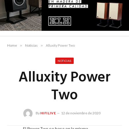
Home
»
Noticias
»
Alluxity Power Two
NOTICIAS
Alluxity Power
Two
By
HIFILIVE
12 de noviembre de 2020