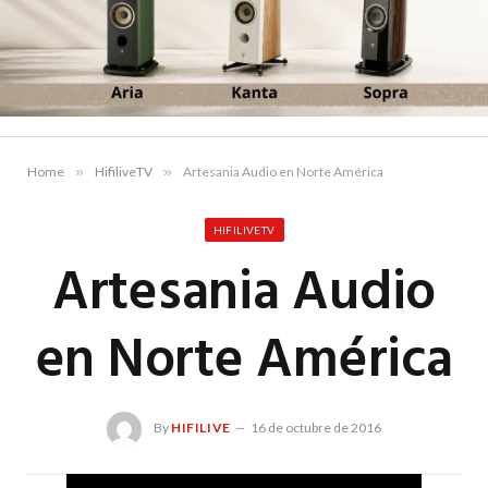
Home
»
HifiliveTV
»
Artesania Audio en Norte América
HIFILIVETV
Artesania Audio
en Norte América
By
HIFILIVE
16 de octubre de 2016