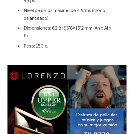
45 ps.
Nivel de salida máximo de 4 Vrms (modo
balanceado).
Dimensiones: 62’8×96’8×15’2 mm (An x Al x
P).
Peso: 150 g.