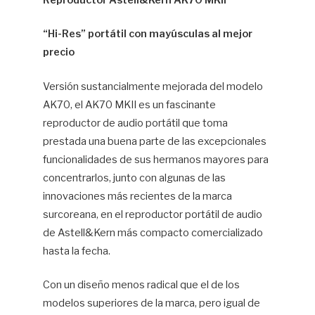
Reproductor Astell&Kern AK70 MKII
Hif
“Hi-Res” portátil con mayúsculas al mejor
precio
Versión sustancialmente mejorada del modelo
AK70, el AK70 MKII es un fascinante
reproductor de audio portátil que toma
prestada una buena parte de las excepcionales
funcionalidades de sus hermanos mayores para
concentrarlos, junto con algunas de las
innovaciones más recientes de la marca
surcoreana, en el reproductor portátil de audio
de Astell&Kern más compacto comercializado
hasta la fecha.
Con un diseño menos radical que el de los
modelos superiores de la marca, pero igual de