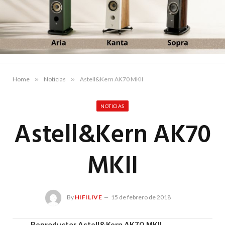
Home
»
Noticias
»
Astell&Kern AK70 MKII
NOTICIAS
Astell&Kern AK70
MKII
By
HIFILIVE
15 de febrero de 2018