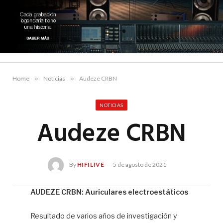
Home
»
Noticias
»
Audeze CRBN
NOTICIAS
Audeze CRBN
By
HIFILIVE
5 de agosto de 2021
AUDEZE CRBN: Auriculares electroestáticos
Hif
Resultado de varios años de investigación y