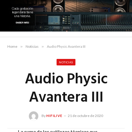
Home
»
Noticias
»
Audio Physic Avantera III
NOTICIAS
Audio Physic
Avantera III
By
HIFILIVE
21 de octubre de 2020