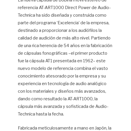
La nueva cápsula de bobina móvil estéreo de
referencia AT-ART1000 Direct Power de Audio-
Hif
Technica ha sido diseñada y construida como
parte del programa ‘Excelencia’ de la empresa,
destinado a proporcionar a los audiófilos la
calidad de audición de más alto nivel. Partiendo
de una rica herencia de 54 años en la fabricación
de cápsulas fonográficas –el primer producto
fue la cápsula AT1 presentada en 1962– este
nuevo modelo de referencia combina el vasto
conocimiento atesorado por la empresa y su
experiencia en tecnología de audio analógico
con los materiales y diseños más avanzados,
dando como resultado la AT-ART1000, la
cápsula más avanzada y sofisticada de Audio-
Technica hasta la fecha.
Fabricada meticulosamente a mano en Japón, la