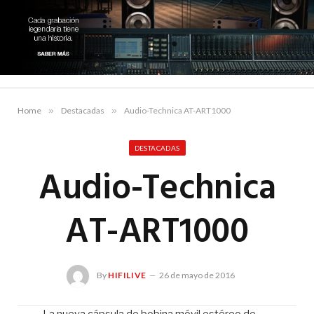
Home
»
Destacadas
»
Audio-Technica AT-ART1000
DESTACADAS
Audio-Technica
AT-ART1000
By
HIFILIVE
26 de mayo de 2016