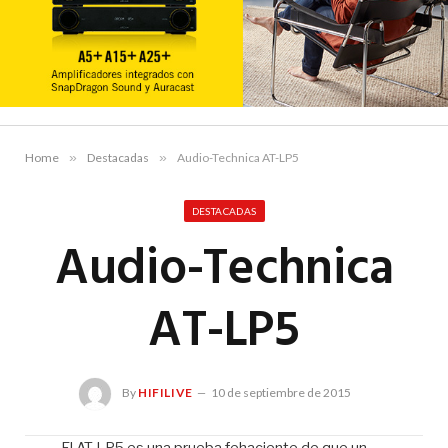
Home
»
Destacadas
»
Audio-Technica AT-LP5
DESTACADAS
Audio-Technica
AT-LP5
By
HIFILIVE
10 de septiembre de 2015