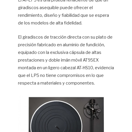
El AT-LP5 es una prueba fehaciente de que un
giradiscos asequible puede ofrecer el
Hif
rendimiento, diseño y fiabilidad que se espera
de los modelos de alta fidelidad.
El giradiscos de tracción directa con su plato de
precisión fabricado en aluminio de fundición,
equipado con la exclusiva cápsula de altas
prestaciones y doble imán móvil AT95EX
montada en un ligero cabezal AT-HS10, evidencia
que el LP5 no tiene compromisos en lo que
respecta a materiales y componentes.