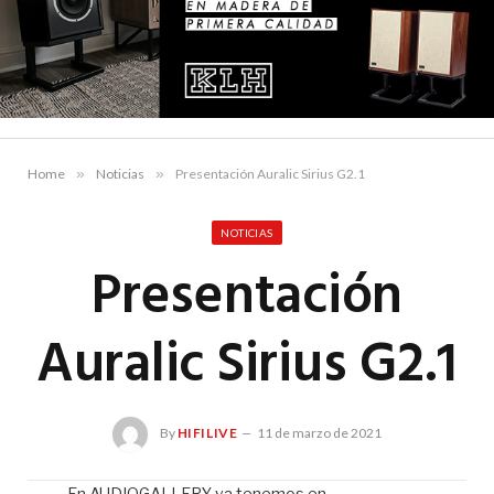
Home
»
Noticias
»
Presentación Auralic Sirius G2.1
NOTICIAS
Presentación
Auralic Sirius G2.1
By
HIFILIVE
11 de marzo de 2021