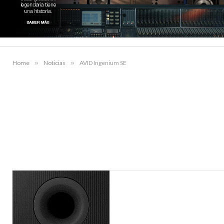
Home
»
Noticias
»
AVID Ingenium SE