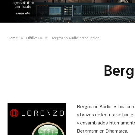
Home
»
HifiliveTV
»
Bergmann Audio Introducción
Berg
Bergmann Audio es una compa
y brazos de lectura se han g
y ensamblados internamente.
Bergmann en Dinamarca.