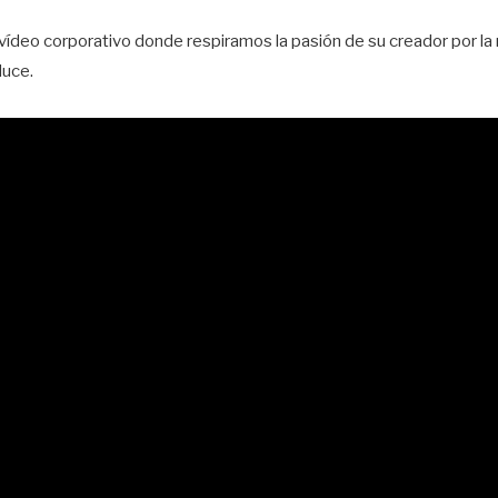
vídeo corporativo donde respiramos la pasión de su creador por la
duce.