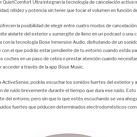
e QuietComfort Ultra integran la tecnología de cancelación activ
ridad, nitidez y potencia sin tener que tocar el volumen en función d
ofrecen la posibilidad de elegir entre cuatro modos de cancelación.
te aislarte del exterior y sumergite de lleno en un podcast o una c
a con la tecnología Bose Inmersive Audio, disfrutando de un sonido
 con el que podrás estar pendiente de tu entorno cuando estás pa
los coches en un paso de cebra o prestar atención cuando necesitas
 acceder a través de la app Bose Music.
ogía ActiveSense, podrás escuchar los sonidos fuertes del exterior y
ón de ruido brevemente durante el tiempo que dura ese ruido. Esto
te del entorno, pero sin que lo que estés escuchando se vea aho
s ruidos fuertes que priducen determinados electrodomésticos como