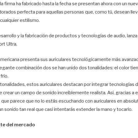
la firma ha fabricado hasta la fecha se presentan ahora con un nue
y dorados perfecta para aquellas personas que, como tú, desean lle
cualquier estilismo.
sarrollo y la fabricación de productos y tecnologías de audio, lanz
rt Ultra.
eamericana presenta sus auriculares tecnológicamente más avanzad
egante combinación dos se han unido dos tonalidades: el color tierr
frío.
 tonalidades, estos auriculares destacan por integrar tecnologías
 crear un campo de sonido increíblemente realista. Así, gracias a e
 lo que parece que no lo estás escuchando con auriculares en absolut
n sonido tan real que casi intentarás extender la mano y tocarlo.
nte del mercado