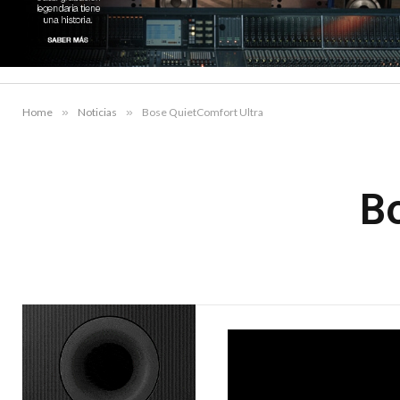
Home
»
Noticias
»
Bose QuietComfort Ultra
B