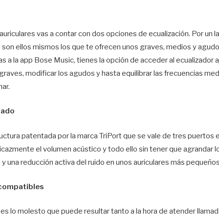
uriculares vas a contar con dos opciones de ecualización. Por un la
e son ellos mismos los que te ofrecen unos graves, medios y agud
as a la app Bose Music, tienes la opción de acceder al ecualizador aj
graves, modificar los agudos y hasta equilibrar las frecuencias med
ar.
zado
ructura patentada por la marca TriPort que se vale de tres puertos e
icazmente el volumen acústico y todo ello sin tener que agrandar lo
 y una reducción activa del ruido en unos auriculares más pequeño
 compatibles
abes lo molesto que puede resultar tanto a la hora de atender lla