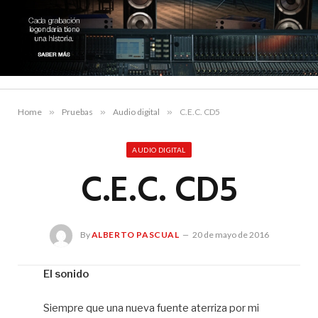
Home
»
Pruebas
»
Audio digital
»
C.E.C. CD5
AUDIO DIGITAL
C.E.C. CD5
By
ALBERTO PASCUAL
20 de mayo de 2016
El sonido
Al
Siempre que una nueva fuente aterriza por mi
Pa