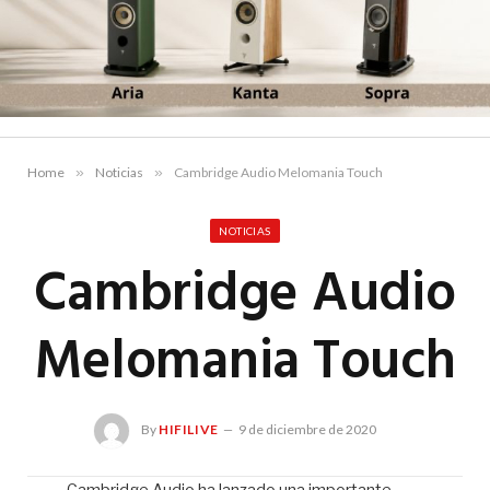
Home
»
Noticias
»
Cambridge Audio Melomania Touch
NOTICIAS
Cambridge Audio
Melomania Touch
By
HIFILIVE
9 de diciembre de 2020