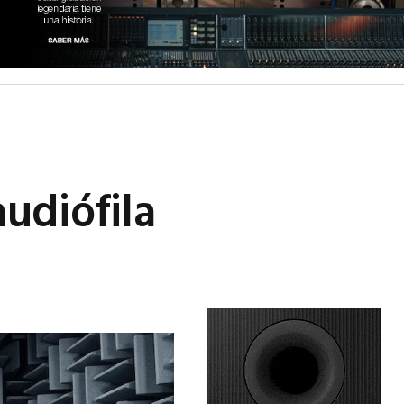
udiófila