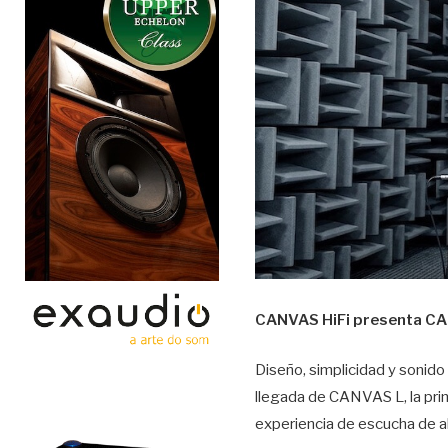
CANVAS HiFi presenta CAN
Diseño, simplicidad y sonido
llegada de CANVAS L, la prim
experiencia de escucha de al