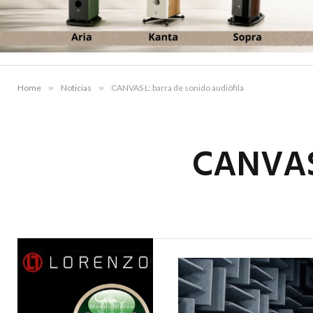
Home
»
Noticias
»
CANVAS L: barra de sonido audiófila
CANVAS 