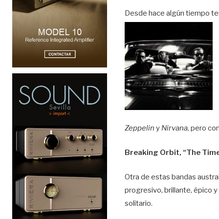
Desde hace algún tiempo ten
Zeppelin
y
Nirvana
, pero co
Breaking Orbit, “The Time
Otra de estas bandas austra
progresivo, brillante, épico
solitario.