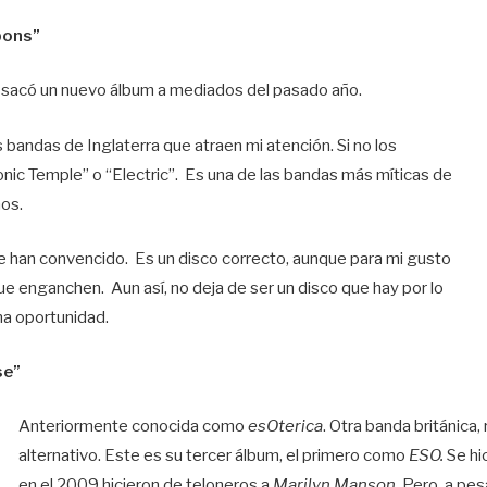
pons”
, sacó un nuevo álbum a mediados del pasado año.
 bandas de Inglaterra que atraen mi atención. Si no los
nic Temple” o “Electric”. Es una de las bandas más míticas de
ños.
e han convencido. Es un disco correcto, aunque para mi gusto
que enganchen. Aun así, no deja de ser un disco que hay por lo
na oportunidad.
se”
Anteriormente conocida como
esOterica
. Otra banda británica,
alternativo. Este es su tercer álbum, el primero como
ESO.
Se hi
en el 2009 hicieron de teloneros a
Marilyn Manson.
Pero, a pes