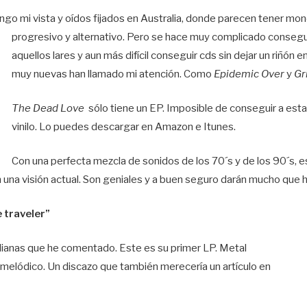
go mi vista y oídos fijados en Australia, donde parecen tener mon
progresivo y alternativo. Pero se hace muy complicado consegu
aquellos lares y aun más difícil conseguir cds sin dejar un riñón e
muy nuevas han llamado mi atención. Como
Epidemic Over
y
Gr
The Dead Love
sólo tiene un EP. Imposible de conseguir a esta
vinilo. Lo puedes descargar en Amazon e Itunes.
Con una perfecta mezcla de sonidos de los 70´s y de los 90´s, e
n una visión actual. Son geniales y a buen seguro darán mucho que h
 traveler”
lianas que he comentado. Este es su primer LP. Metal
 y melódico. Un discazo que también merecería un artículo en