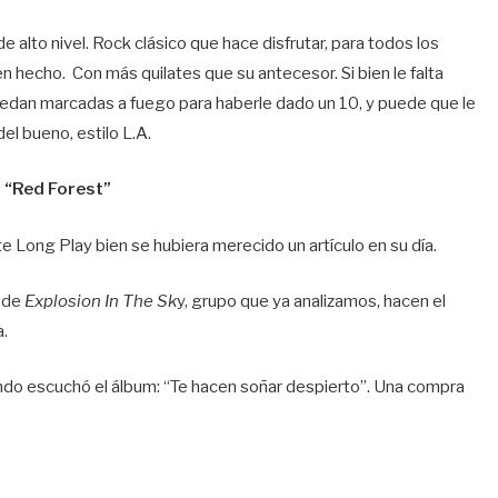
e alto nivel. Rock clásico que hace disfrutar, para todos los
n hecho. Con más quilates que su antecesor. Si bien le falta
uedan marcadas a fuego para haberle dado un 10, y puede que le
el bueno, estilo L.A.
, “Red Forest”
te Long Play bien se hubiera merecido un artículo en su día.
o de
Explosion In The Sk
y, grupo que ya analizamos, hacen el
.
do escuchó el álbum: “Te hacen soñar despierto”. Una compra