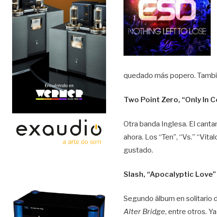
quedado más popero. También
Two Point Zero, “Only In C
Otra banda Inglesa. El canta
ahora. Los “Ten”, “Vs.” “Vit
gustado.
Slash, “Apocalyptic Love”
Segundo álbum en solitario d
Alter Bridge
, entre otros. 