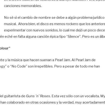
canciones memorables.
No sé si el cambio de nombre se debe a algún problema jurídico 
musical. Ahora bien, el disco es menos rockero que los anterio
experimentar con nuevos sonidos, lo cual me dejó un poco dece
 eché en falta alguna canción épica tipo “Silence”. Pero es un ál
olour”
nte y la música que hacen suenan a Pearl Jam. Al Pearl Jam de
alogy” o “No Code” son irrepetibles. Pero a pesar de todo me han
el guitarrista de
Guns ´n´ Roses
. Esta vez sólo con un vocalista, 
Ya han colaborado en otras ocasiones y la verdad, muy acertadament