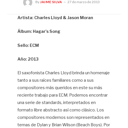
By
JAIME SILVA
27 de marzo de 2013
Artista: Charles Lloyd & Jason Moran
Ja
Álbum: Hagar’s Song
Sil
Sello: ECM
Año: 2013
El saxofonista Charles Lloyd brinda un homenaje
tanto a sus raíces familiares como a sus
compositores más queridos en este su más
reciente trabajo para ECM. Podemos encontrar
una serie de standards, interpretados en
formato libre abstracto así como clásico. Los
compositores modernos son representados en
temas de Dylan y Brian Wilson (Beach Boys). Por