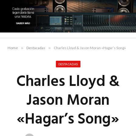
Home
»
Destacadas
»
Charles Lloyd & Jason Moran «Hagar’s Song»
DESTACADAS
Charles Lloyd &
Jason Moran
«Hagar’s Song»