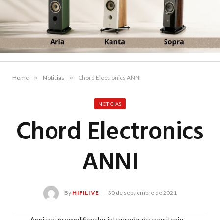
Home
»
Noticias
»
Chord Electronics ANNI
NOTICIAS
Chord Electronics
ANNI
By
HIFILIVE
30 de septiembre de 2021