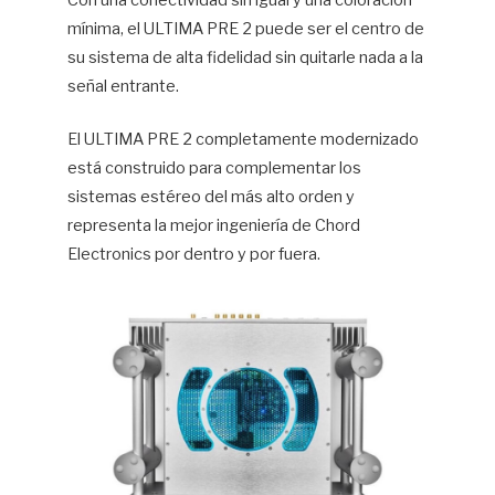
Con una conectividad sin igual y una coloración
mínima, el ULTIMA PRE 2 puede ser el centro de
Hif
su sistema de alta fidelidad sin quitarle nada a la
señal entrante.
El ULTIMA PRE 2 completamente modernizado
está construido para complementar los
sistemas estéreo del más alto orden y
representa la mejor ingeniería de Chord
Electronics por dentro y por fuera.