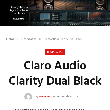
Home
»
Destacadas
»
Claro Audio Clarity Dual Black
DESTACADAS
Claro Audio
Clarity Dual Black
By
HIFILIVE
20 de febrero de 2015