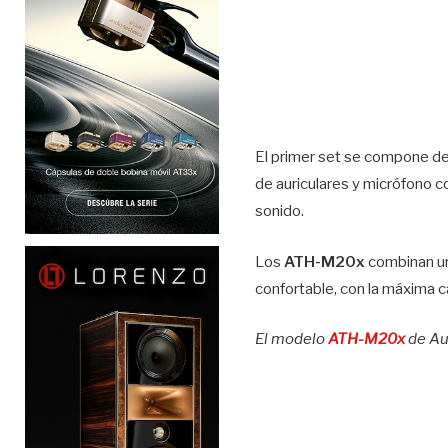
El primer set se compone d
de auriculares y micrófono co
sonido.
Los
ATH-M20x
combinan un
confortable, con la máxima c
El modelo
ATH-M20x
de Au