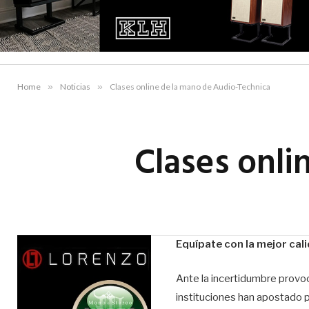
Home
»
Noticias
»
Clases online de la mano de Audio-Technica
Clases onli
Equípate con la mejor cal
Ante la incertidumbre provoc
instituciones han apostado 