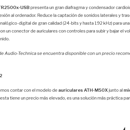
TR2500x-USB
presenta un gran diafragma y condensador cardioid
nexión al ordenador. Reduce la captación de sonidos laterales y tr
alógico-digital de gran calidad (24-bits y hasta 192 kHz) para una 
n un conector de auriculares con controles para subir y bajar el v
nido.
e Audio-Technica se encuentra disponible con un precio recom
2
mos contar con el modelo de
auriculares
ATH-M50X
junto al
mi
esta tiene un precio más elevado, es una solución más práctica pa