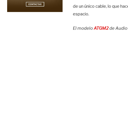
de un único cable, lo que ha
espacio.
El modelo
ATGM2
de Audio 