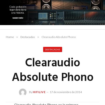
Home
»
Destacadas
»
Clearaudio Absolute Phono
DESTACADAS
Clearaudio
Absolute Phono
By
HIFILIVE
17 de noviembre de 2014