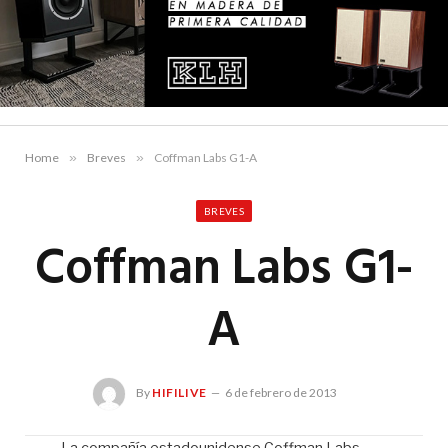
Home
»
Breves
»
Coffman Labs G1-A
BREVES
Coffman Labs G1-
A
By
HIFILIVE
6 de febrero de 2013