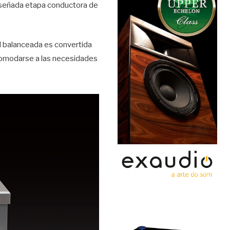
diseñada etapa conductora de
l balanceada es convertida
comodarse a las necesidades