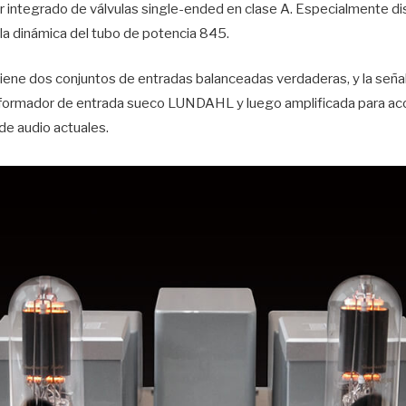
r integrado de válvulas single-ended en clase A. Especialmente 
 la dinámica del tubo de potencia 845.
tiene dos conjuntos de entradas balanceadas verdaderas, y la seña
nsformador de entrada sueco LUNDAHL y luego amplificada para a
 de audio actuales.