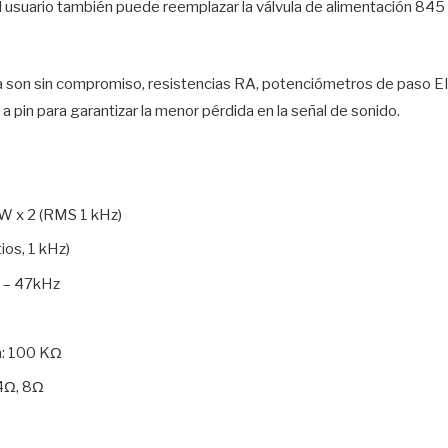
 usuario también puede reemplazar la válvula de alimentación 845 
na son sin compromiso, resistencias RA, potenciómetros de paso 
n a pin para garantizar la menor pérdida en la señal de sonido.
 W x 2 (RMS 1 kHz)
ios, 1 kHz)
z – 47kHz
a: 100 KΩ
 4Ω, 8Ω