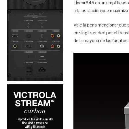
Linear845 es un amplificado
alta oscilación que maximiza
Vale la pena mencionar que 
en single-ended por el tra
de la mayoría de las fuentes