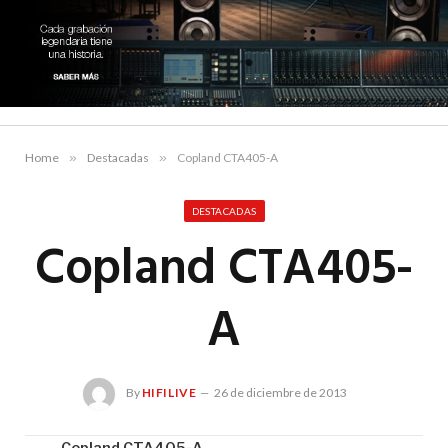
Home
»
Destacadas
»
Copland CTA405-A
DESTACADAS
Copland CTA405-
A
By
HIFILIVE
26 de diciembre de 2013