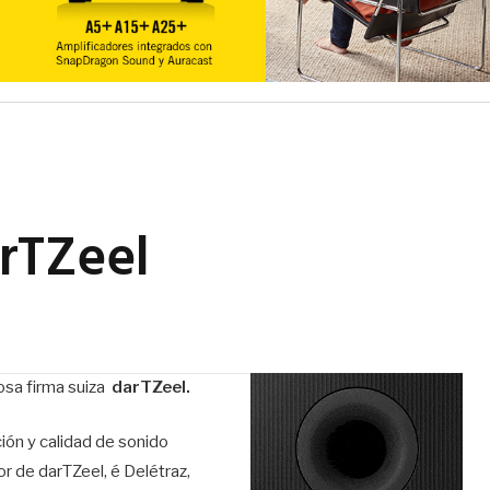
arTZeel
iosa firma suiza
darTZeel.
ión y calidad de sonido
or de darTZeel, é Delétraz,