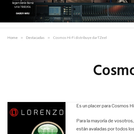
Home
»
Destacadas
»
Cosmos Hi-Fi distribuye darTZeel
Cosmos
Es un placer para Cosmos Hi-
Para la mayoría de vosotros,
están avaladas por todos los 