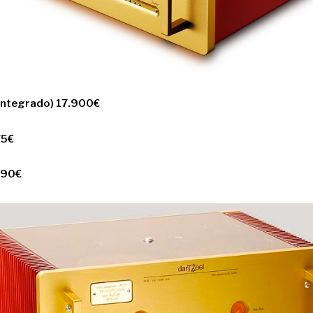
Integrado) 17.900€
75€
190€