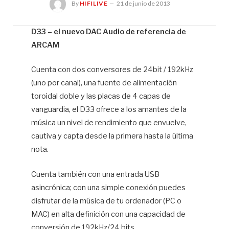
By
HIFILIVE
21 de junio de 2013
D33 – el nuevo DAC Audio de referencia de
ARCAM
Hif
Cuenta con dos conversores de 24bit / 192kHz
(uno por canal), una fuente de alimentación
toroidal doble y las placas de 4 capas de
vanguardia, el D33 ofrece a los amantes de la
música un nivel de rendimiento que envuelve,
cautiva y capta desde la primera hasta la última
nota.
Cuenta también con una entrada USB
asincrónica; con una simple conexión puedes
disfrutar de la música de tu ordenador (PC o
MAC) en alta definición con una capacidad de
conversión de 192kHz/24 bits.