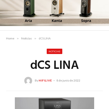
Home
»
Noticias
»
dCS LINA
NOTICIAS
dCS LINA
By
HIFILIVE
8 de junio de 2022
Hif