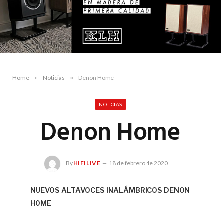
Home
»
Noticias
»
Denon Home
NOTICIAS
Denon Home
By
HIFILIVE
18 de febrero de 2020
NUEVOS ALTAVOCES INALÁMBRICOS DENON
HOME
Hif