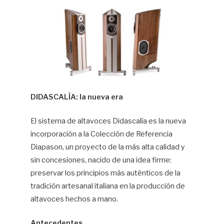
Hif
DIDASCALÌA: la nueva era
El sistema de altavoces Didascalìa es la nueva
incorporación a la Colección de Referencia
Diapason, un proyecto de la más alta calidad y
sin concesiones, nacido de una idea firme:
preservar los principios más auténticos de la
tradición artesanal italiana en la producción de
altavoces hechos a mano.
Antecedentes