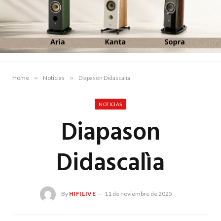
Home
»
Noticias
»
Diapason Didascalìa
NOTICIAS
Diapason
Didascalìa
By
HIFILIVE
11 de noviembre de 2025