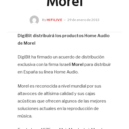
Morel
By
HIFILIVE
29 de enero de 2013
DigiBit distribuirá los productos Home Audio
de Morel
Hif
DigiBit ha firmado un acuerdo de distribución
exclusiva con la firma Israelí
Morel
para distribuir
en España su línea Home Audio.
Morel es reconocida a nivel mundial por sus
altavoces de altísima calidad y sus cajas
acústicas que ofrecen algunos de las mejores
soluciones actuales en la reproducción de
música.