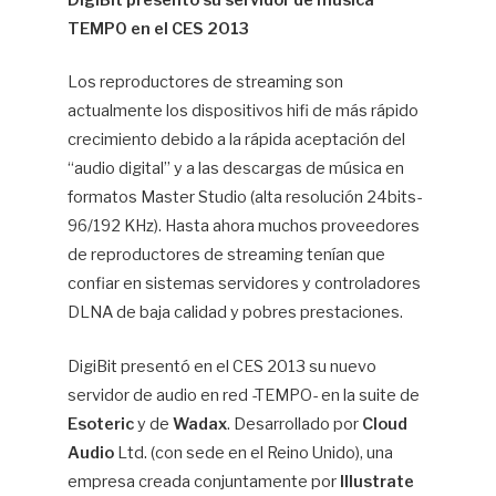
DigiBit presentó su servidor de música
TEMPO en el CES 2013
Hif
Los reproductores de streaming son
actualmente los dispositivos hifi de más rápido
crecimiento debido a la rápida aceptación del
“audio digital” y a las descargas de música en
formatos Master Studio (alta resolución 24bits-
96/192 KHz). Hasta ahora muchos proveedores
de reproductores de streaming tenían que
confiar en sistemas servidores y controladores
DLNA de baja calidad y pobres prestaciones.
DigiBit presentó en el CES 2013 su nuevo
servidor de audio en red -TEMPO- en la suite de
Esoteric
y de
Wadax
. Desarrollado por
Cloud
Audio
Ltd. (con sede en el Reino Unido), una
empresa creada conjuntamente por
IIlustrate