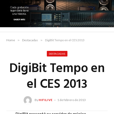
Home
»
Destacadas
»
DigiBit Tempo en el CES 2013
DESTACADAS
DigiBit Tempo en
el CES 2013
By
HIFILIVE
1 de febrero de 2013