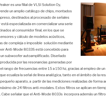
ker es una filial de VLSI Solution Oy,
vende un amplio catálogo de chips, montados
impreso, destinados al procesado de señales
 está especializada en comercializar una serie
inados al consumidor final, en los que se
ensores y cálculo de modelos acústicos,
mas de compleja o imposible solución mediante
ker Anti-Mode 8033S está concebido para
 y un subwoofer autoamplificado. Diseñado
a producida por las resonancias generadas por
n el rango de frecuencias entre 15 a 150 hz, gracias al empleo de u
 que ecualiza la señal de línea analógica, tanto en el ámbito de la 
pequeño aparato, a partir de las mediciones realizadas de forma a
 máximo de 24 filtros anti-modales. Estos filtros se aplican en tiem
IR. Cabe señalar que el Anti-Mode 8033s incorpora además un filtr