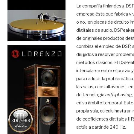
La compañía finlandesa DSPea
empresa ésta que fabrica y 
o no, en placas de circuito 
digitales de audio. DSPeaker
de originales productos dest
combina el empleo de DSP, s
dirigidos a resolver proble
métodos clásicos. El DSPea
intercalarse entre el previo
para reducir la problemátic
las salas, o los altavoces, e
de tecnología
anti-phasing
,
en su ámbito temporal. Este 
propia sala, calcula hasta un
de coeficientes digitales I
actúa a partir de 240 Hz.