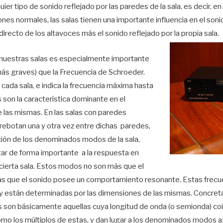
er tipo de sonido reflejado por las paredes de la sala, es decir, e
ones normales, las salas tienen una importante influencia en el s
irecto de los altavoces más el sonido reflejado por la propia sala.
e nuestras salas es especialmente importante
ás graves) que la Frecuencia de Schroeder.
 cada sala, e indica la frecuencia máxima hasta
s son la característica dominante en el
las mismas. En las salas con paredes
 rebotan una y otra vez entre dichas paredes,
ición de los denominados modos de la sala,
ar de forma importante a la respuesta en
cierta sala. Estos modos no son más que el
las que el sonido posee un comportamiento resonante. Estas frec
a y están determinadas por las dimensiones de las mismas. Concret
son básicamente aquellas cuya longitud de onda (o semionda) coin
omo los múltiplos de estas, y dan lugar a los denominados modos a