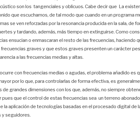
stico son los tangenciales y oblicuos. Cabe decir que La existe
sonido que escuchamos, de tal modo que cuando en un programa m
mas se ven reforzadas por la resonancia producida en la sala, de 
rtes y tardando, además, más tiempo en extinguirse. Como conse
ias ensucian o enmascaran el resto de las frecuencias, haciendo que
s frecuencias graves y que estos graves presenten un carácter pe
arencia a las frecuencias medias y altas.
e ocurre con frecuencias medias o agudas, el problema añadido es 
yor por lo que, para controlarlas de forma efectiva, es generalm
s de grandes dimensiones con los que, además, no siempre obten
 pues que el control de estas frecuencias sea un terreno abonado 
ue la aplicación de tecnologías basadas en el procesado digital de 
 y seguidores.