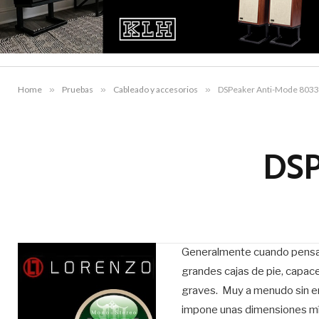
Home
»
Pruebas
»
Cableado y accesorios
»
DSPeaker Anti-Mode 8033
DSP
Generalmente cuando pensamo
grandes cajas de pie, capace
graves. Muy a menudo sin em
impone unas dimensiones mín