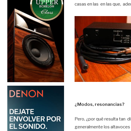
casas en las en las que, adem
¿Modos, resonancias?
Pero, ¿por qué resulta tan d
generalmente los altavoces 