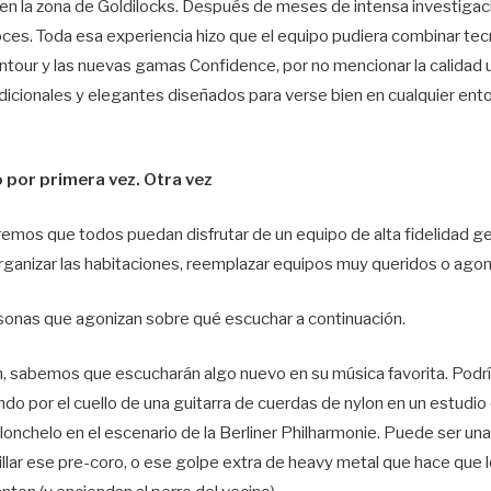
 en la zona de Goldilocks. Después de meses de intensa investigació
voces. Toda esa experiencia hizo que el equipo pudiera combinar te
our y las nuevas gamas Confidence, por no mencionar la calidad ul
dicionales y elegantes diseñados para verse bien en cualquier entor
 por primera vez. Otra vez
os que todos puedan disfrutar de un equipo de alta fidelidad gen
rganizar las habitaciones, reemplazar equipos muy queridos o agoniz
onas que agonizan sobre qué escuchar a continuación.
, sabemos que escucharán algo nuevo en su música favorita. Podrí
 por el cuello de una guitarra de cuerdas de nylon en un estudio 
iolonchelo en el escenario de la Berliner Philharmonie. Puede ser 
lar ese pre-coro, o ese golpe extra de heavy metal que hace que l