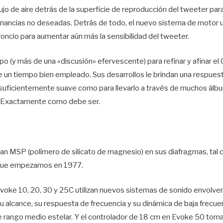
lujo de aire detrás de la superficie de reproducción del tweeter pa
sonancias no deseadas. Detrás de todo, el nuevo sistema de motor 
roncio para aumentar aún más la sensibilidad del tweeter.
 (y más de una «discusión» efervescente) para refinar y afinar el
 un tiempo bien empleado. Sus desarrollos le brindan una respuest
lo suficientemente suave como para llevarlo a través de muchos álb
o. Exactamente como debe ser.
zan MSP (polímero de silicato de magnesio) en sus diafragmas, tal
que empezamos en 1977.
 Evoke 10, 20, 30 y 25C utilizan nuevos sistemas de sonido envolv
 su alcance, su respuesta de frecuencia y su dinámica de baja frecu
 rango medio estelar. Y el controlador de 18 cm en Evoke 50 toma