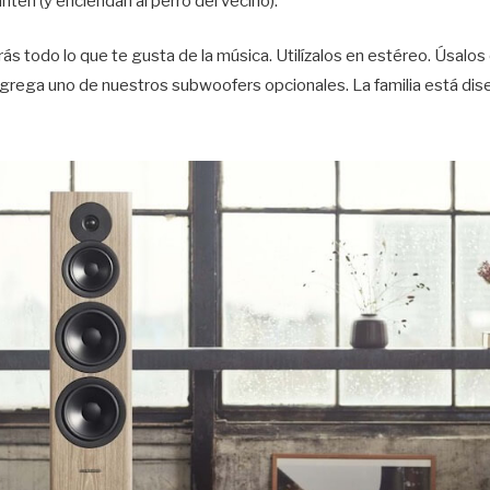
anten (y enciendan al perro del vecino).
s todo lo que te gusta de la música. Utilízalos en estéreo. Úsalo
Agrega uno de nuestros subwoofers opcionales. La familia está dis