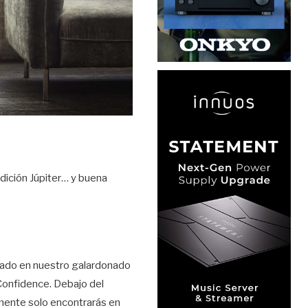
dición Júpiter… y buena
sado en nuestro galardonado
Confidence. Debajo del
lmente solo encontrarás en