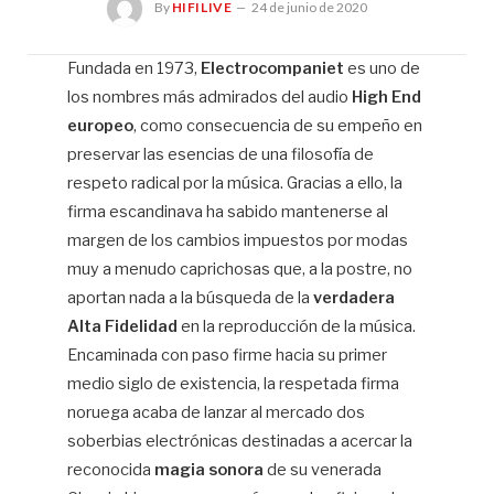
By
HIFILIVE
24 de junio de 2020
Fundada en 1973,
Electrocompaniet
es uno de
los nombres más admirados del audio
High End
Hif
europeo
, como consecuencia de su empeño en
preservar las esencias de una filosofía de
respeto radical por la música. Gracias a ello, la
firma escandinava ha sabido mantenerse al
margen de los cambios impuestos por modas
muy a menudo caprichosas que, a la postre, no
aportan nada a la búsqueda de la
verdadera
Alta Fidelidad
en la reproducción de la música.
Encaminada con paso firme hacia su primer
medio siglo de existencia, la respetada firma
noruega acaba de lanzar al mercado dos
soberbias electrónicas destinadas a acercar la
reconocida
magia sonora
de su venerada