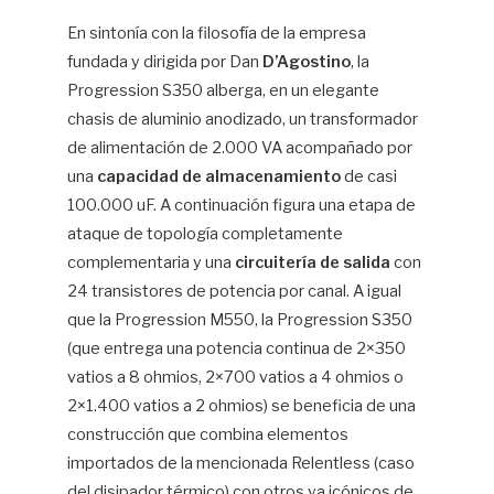
En sintonía con la filosofía de la empresa
fundada y dirigida por Dan
D’Agostino
, la
Progression S350 alberga, en un elegante
chasis de aluminio anodizado, un transformador
de alimentación de 2.000 VA acompañado por
una
capacidad de almacenamiento
de casi
100.000 uF. A continuación figura una etapa de
ataque de topología completamente
complementaria y una
circuitería de salida
con
24 transistores de potencia por canal. A igual
que la Progression M550, la Progression S350
(que entrega una potencia continua de 2×350
vatios a 8 ohmios, 2×700 vatios a 4 ohmios o
2×1.400 vatios a 2 ohmios) se beneficia de una
construcción que combina elementos
importados de la mencionada Relentless (caso
del disipador térmico) con otros ya icónicos de