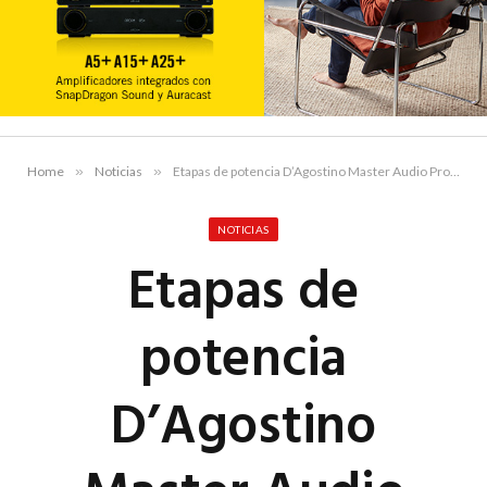
Home
»
Noticias
»
Etapas de potencia D’Agostino Master Audio Progression M550 y S350
NOTICIAS
Etapas de
potencia
D’Agostino