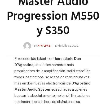
Master Audio
Progression M550
y S350
By
HIFILIVE
13 de julio de 2021
El reconocido talento del
legendario Dan
D’Agostino
, uno de los nombres más
Hif
prominentes de la amplificación “solid state” de
todos los tiempos, se acaba de reflejar una vez
más en dos nuevas electrónicas de
D’Agostino
Master Audio Systems
destinadas a quienes
buscan lo absolutamente mejor, sin limitaciones
de ningún tipo, a la hora de disfrutar de su