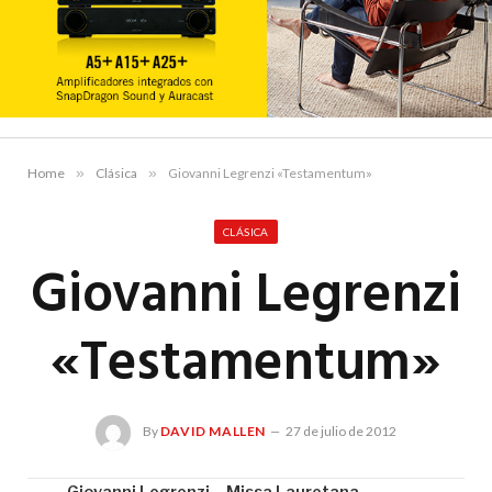
Home
»
Clásica
»
Giovanni Legrenzi «Testamentum»
CLÁSICA
Giovanni Legrenzi
«Testamentum»
By
DAVID MALLEN
27 de julio de 2012