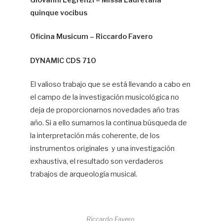
Giovanni Legrenzi –
Missa Lauretana
quinque vocibus
Da
Ma
Oficina Musicum – Riccardo Favero
DYNAMIC CDS 710
El valioso trabajo que se está llevando a cabo en
el campo de la investigación musicológica no
deja de proporcionarnos novedades año tras
año. Si a ello sumamos la continua búsqueda de
la interpretación más coherente, de los
instrumentos originales y una investigación
exhaustiva, el resultado son verdaderos
trabajos de arqueología musical.
Riccardo Favero