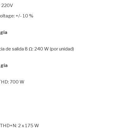
y 220V
oltage: +/- 10 %
gía
a de salida 8 Ω: 240 W (por unidad)
gía
 THD: 700 W
% THD+N: 2 x 175 W