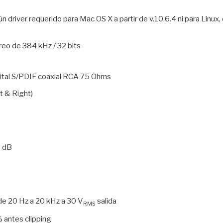
ún driver requerido para Mac OS X a partir de v.10.6.4 ni para Linux,
reo de 384 kHz / 32 bits
igital S/PDIF coaxial RCA 75 Ohms
t & Right)
5 dB
e 20 Hz a 20 kHz a 30 V
salida
RMS
 antes clipping