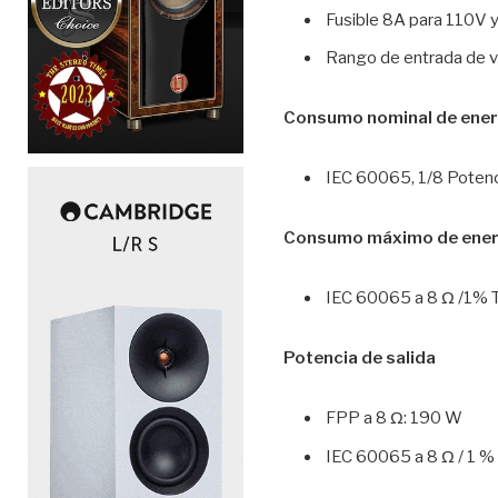
Fusible 8A para 110V 
Rango de entrada de v
Consumo nominal de ener
IEC 60065, 1/8 Potenci
Consumo máximo de ener
IEC 60065 a 8 Ω /1%
Potencia de salida
FPP a 8 Ω: 190 W
IEC 60065 a 8 Ω / 1 