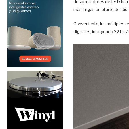
desarrolladores de I + D han
más largas en el arte del dis
Conveniente, las múltiples 
digitales, incluyendo 32 bit