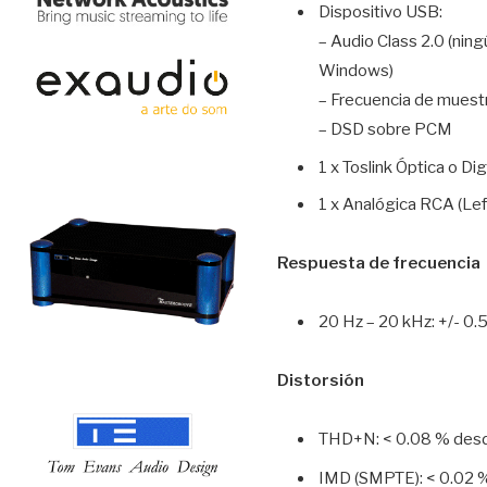
Dispositivo USB:
– Audio Class 2.0 (ning
Windows)
– Frecuencia de muest
– DSD sobre PCM
1 x Toslink Óptica o D
1 x Analógica RCA (Lef
Respuesta de frecuencia
20 Hz – 20 kHz: +/- 0.
Distorsión
THD+N: < 0.08 % desd
IMD (SMPTE): < 0.02 %