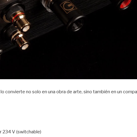
e lo convierte no solo en una obra de arte, sino también en un com
r 234 V (switchable)