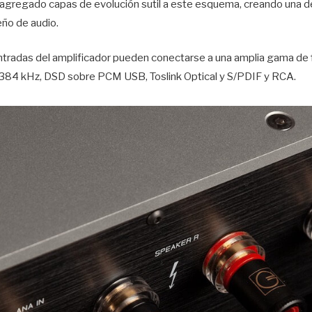
 agregado capas de evolución sutil a este esquema, creando una de
eño de audio.
entradas del amplificador pueden conectarse a una amplia gama de 
 / 384 kHz, DSD sobre PCM USB, Toslink Optical y S/PDIF y RCA.