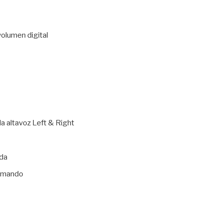
 volumen digital
k
da altavoz Left & Right
ada
omando