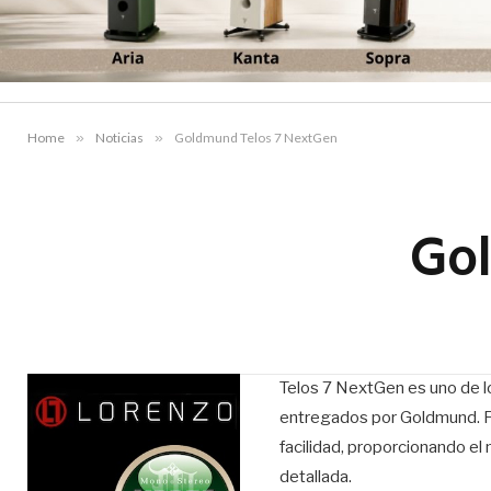
Home
»
Noticias
»
Goldmund Telos 7 NextGen
Go
Telos 7 NextGen es uno de 
entregados por Goldmund. P
facilidad, proporcionando el
detallada.