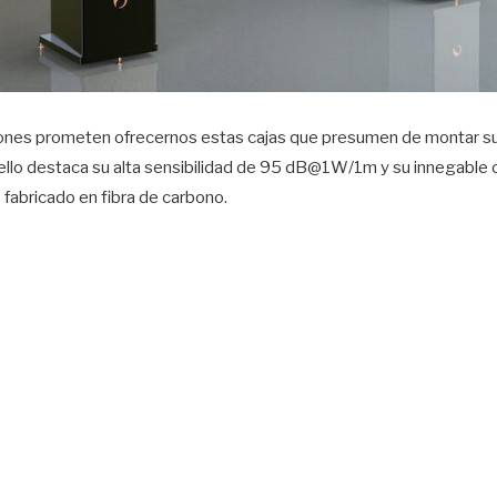
ciones prometen ofrecernos estas cajas que presumen de montar su
to a ello destaca su alta sensibilidad de 95 dB@1W/1m y su innegable
abricado en fibra de carbono.