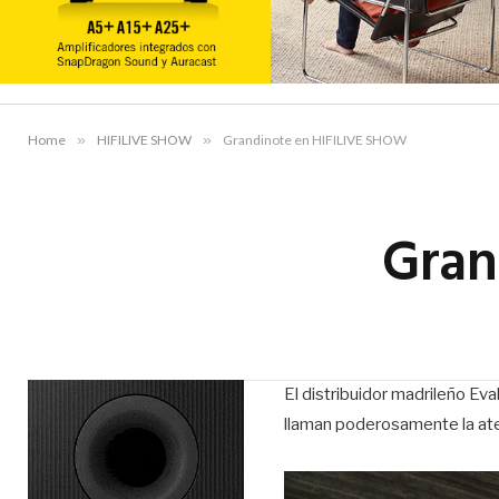
Home
»
HIFILIVE SHOW
»
Grandinote en HIFILIVE SHOW
Gran
El distribuidor madrileño Ev
llaman poderosamente la ate