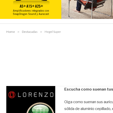
Home
»
Destacadas
»
Hegel Super
Escucha como suenan tus 
Oiga como suenan sus auricul
sólida de aluminio cepillado