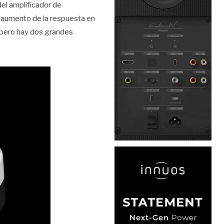
el amplificador de
n aumento de la respuesta en
 pero hay dos grandes