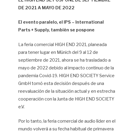
EL HIGH END SE POSPONE DE SEPTIEMBRE
DE 2021 A MAYO DE 2022
Hif
El evento paralelo, el IPS – International
Parts + Supply, también se pospone
La feria comercial HIGH END 2021, planeada
para tener lugar en Múnich del 9 al 12 de
septiembre de 2021, ahora se ha trasladado a
mayo de 2022 debido al impacto continuo de la
pandemia Covid-19. HIGH END SOCIETY Service
GmbH tomó esta decisión después de una
reevaluación de la situación actual y en estrecha
cooperación con la Junta de HIGH END SOCIETY
e.V.
Por lo tanto, la feria comercial de audio líder en el
mundo volverá a su fecha habitual de primavera