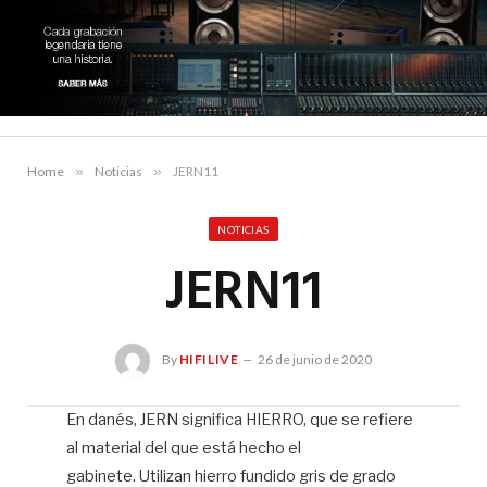
Home
»
Noticias
»
JERN11
NOTICIAS
JERN11
By
HIFILIVE
26 de junio de 2020
En danés, JERN significa HIERRO, que se refiere
al material del que está hecho el
Hif
gabinete. Utilizan hierro fundido gris de grado