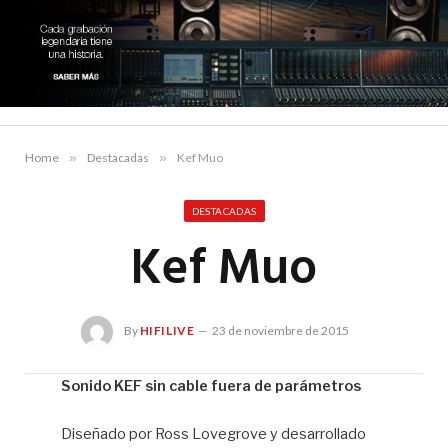
Home
»
Destacadas
»
Kef Muo
DESTACADAS
Kef Muo
By
HIFILIVE
23 de noviembre de 2015
Sonido KEF sin cable fuera de parámetros
Hif
Diseñado por Ross Lovegrove y desarrollado