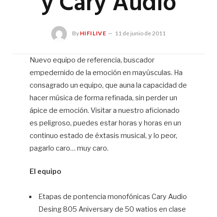
y Cary Audio
By
HIFILIVE
11 de junio de 2011
Nuevo equipo de referencia, buscador
empedernido de la emoción en mayúsculas. Ha
Hif
consagrado un equipo, que auna la capacidad de
hacer música de forma refinada, sin perder un
ápice de emoción. Visitar a nuestro aficionado
es peligroso, puedes estar horas y horas en un
continuo estado de éxtasis musical, y lo peor,
pagarlo caro… muy caro.
El equipo
Etapas de pontencia monofónicas Cary Audio
Desing 805 Aniversary de 50 watios en clase