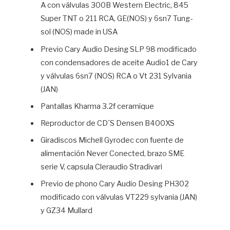
A con válvulas 300B Western Electric, 845
Super TNT o 211 RCA, GE(NOS) y 6sn7 Tung-
sol (NOS) made in USA
Previo Cary Audio Desing SLP 98 modificado
con condensadores de aceite Audio1 de Cary
y válvulas 6sn7 (NOS) RCA o Vt 231 Sylvania
(JAN)
Pantallas Kharma 3.2f ceramique
Reproductor de CD´S Densen B400XS
Giradiscos Michell Gyrodec con fuente de
alimentación Never Conected, brazo SME
serie V, capsula Cleraudio Stradivari
Previo de phono Cary Audio Desing PH302
modificado con válvulas VT229 sylvania (JAN)
y GZ34 Mullard